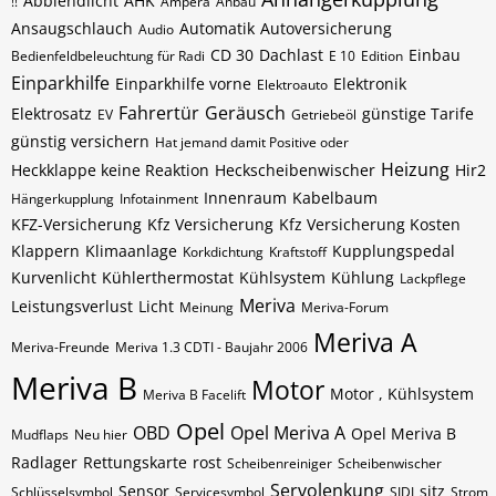
Abblendlicht
AHK
!!
Ampera
Anbau
Ansaugschlauch
Automatik
Autoversicherung
Audio
CD 30
Dachlast
Einbau
Bedienfeldbeleuchtung für Radi
E 10
Edition
Einparkhilfe
Einparkhilfe vorne
Elektronik
Elektroauto
Fahrertür
Geräusch
Elektrosatz
günstige Tarife
EV
Getriebeöl
günstig versichern
Hat jemand damit Positive oder
Heizung
Heckklappe keine Reaktion
Heckscheibenwischer
Hir2
Innenraum
Kabelbaum
Hängerkupplung
Infotainment
KFZ-Versicherung
Kfz Versicherung
Kfz Versicherung Kosten
Klappern
Klimaanlage
Kupplungspedal
Korkdichtung
Kraftstoff
Kurvenlicht
Kühlerthermostat
Kühlsystem
Kühlung
Lackpflege
Meriva
Leistungsverlust
Licht
Meinung
Meriva-Forum
Meriva A
Meriva-Freunde
Meriva 1.3 CDTI - Baujahr 2006
Meriva B
Motor
Motor , Kühlsystem
Meriva B Facelift
Opel
OBD
Opel Meriva A
Opel Meriva B
Mudflaps
Neu hier
Radlager
Rettungskarte
rost
Scheibenreiniger
Scheibenwischer
Servolenkung
Sensor
sitz
Schlüsselsymbol
Servicesymbol
SIDI
Strom