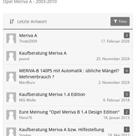
Opel Meriva A - 2003-2010
Letzte Antwort
Filter
Meriva A
3
Thobi2009
17. Februar 2026
Kaufberatung Meriva A
pxoxd
25. November 2024
MERIVA-B 140PS mit Automatik : übliche Mängel?
6
Mehrverbrauch ?
MeriBurx
2. November 2024
Kaufberatung Meriva 1.4 Edition
5
MG-Wolle
4. Februar 2018
Eure Meinung "Opel Meriva B 1.4 Design Edition"
2
Flens76
18. Januar 2013
Kaufberatung Meriva A bzw. Hilfestellung
1
Stryker
19. Mai 2012