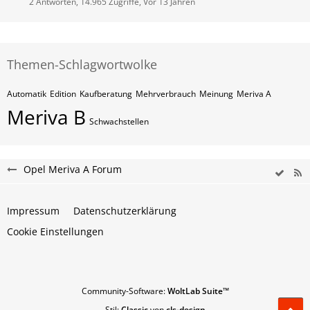
2 Antworten, 14.965 Zugriffe, Vor 13 Jahren
Themen-Schlagwortwolke
Automatik
Edition
Kaufberatung
Mehrverbrauch
Meinung
Meriva A
Meriva B
Schwachstellen
Opel Meriva A Forum
Impressum
Datenschutzerklärung
Cookie Einstellungen
Community-Software:
WoltLab Suite™
Stil:
Classic
von
cls-design